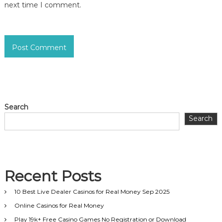
next time I comment.
Search
Search
Recent Posts
10 Best Live Dealer Casinos for Real Money Sep 2025
Online Casinos for Real Money
Play 19k+ Free Casino Games No Registration or Download