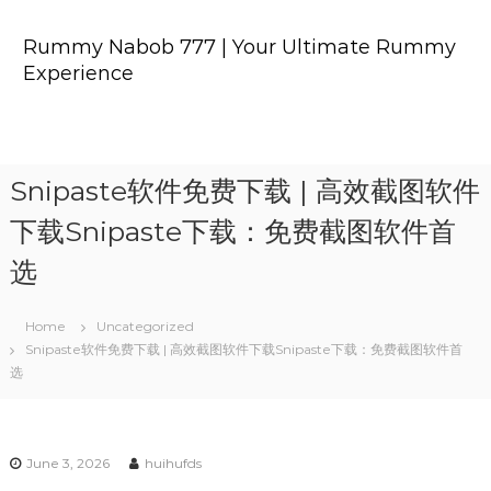
S
k
Rummy Nabob 777 | Your Ultimate Rummy
i
Experience
p
t
o
c
o
Snipaste软件免费下载 | 高效截图软件
n
t
下载Snipaste下载：免费截图软件首
e
n
选
t
Home
Uncategorized
Snipaste软件免费下载 | 高效截图软件下载Snipaste下载：免费截图软件首
选
June 3, 2026
huihufds