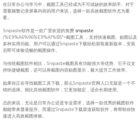
在日常办公与学习中，截图工具已经成为不可或缺的效率助手。对于
需要频繁记录屏幕内容的用户来说，选择一款高效截图软件尤为重
要。
Snipaste软件是一款广受欢迎的免费
snipaste
/%E9%A6%96%E9%A1%B5″>截图工具 ，支持快速截图、贴图以及
多种实用功能。用户可以通过Snipaste下载轻松获取最新版本，安装
后即可体验流畅的截图操作。
与传统截图软件相比，Snipaste截图具有功能强大等优势。它不仅支
持快捷键截图，还可以将截图内容贴图显示，极大提升工作效率。
如果你正在寻找截图工具下载，那么Snipaste官网入口无疑是一个不
错的选择。相比其他截图软件，它更加稳定，适合长期使用。
总的来说，无论是日常办公还是专业需求，选择一款优秀的截图软件
都能带来显著提升。而通过Snipaste下载渠道获取软件，将帮助你快
速进入高效截图体验。