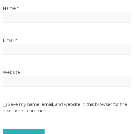
i
Name
*
o
n
Email
*
Website
Save my name, email, and website in this browser for the
next time I comment.