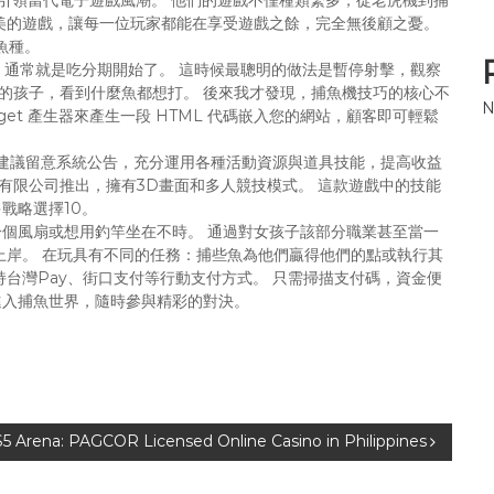
畫面，引領當代電子遊戲風潮。 他們的遊戲不僅種類繁多，從老虎機到捕
美的遊戲，讓每一位玩家都能在享受遊戲之餘，完全無後顧之憂。
魚種。
，通常就是吃分期開始了。 這時候最聰明的做法是暫停射擊，觀察
奮的孩子，看到什麼魚都想打。 後來我才發現，捕魚機技巧的核心不
N
et 產生器來產生一段 HTML 代碼嵌入您的網站，顧客即可輕鬆
 建議留意系統公告，充分運用各種活動資源與道具技能，提高收益
）有限公司推出，擁有3D畫面和多人競技模式。 這款遊戲中的技能
戰略選擇10。
個風扇或想用釣竿坐在不時。 通過對女孩子該部分職業甚至當一
上岸。 在玩具有不同的任務：捕些魚為他們贏得他們的點或執行其
台灣Pay、街口支付等行動支付方式。 只需掃描支付碼，資金便
進入捕魚世界，隨時參與精彩的對決。
S5 Arena: PAGCOR Licensed Online Casino in Philippines