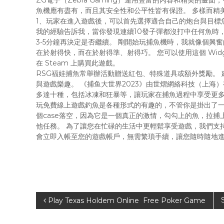
ZG電子（Zebra Gaming）運用豐富的內容和精美的
魚機應有盡有，而且其安全性和公平性皆有保證。 多樣而精
1、玩家在進入遊戲後，可以首先選擇適合自己的炮台與目標
我的經驗告訴我，當你發現連續10發子彈都沒打中任何魚時
3-5分鐘再決定是否繼續。 剛開始玩捕魚機時，我就像個興
在於射得快，而在於射得準、射得巧。 您可以使用這個 Widg
在 Steam 上購買此遊戲。
RSG福娃捕魚常舉辦活動贈送紅包、特殊道具或額外獎勵。
與遊戲樂趣。 《捕鱼大世界2023》由世熠網絡科技（上海
多達十種，包括冰凍和狂暴等，讓玩家在捕魚過程中享受更多
玩免費線上遊戲釣魚是各種形式的有趣的，不管你是掛出了一
個case落空，因為它是一個真正的激情，勾勾上的魚，拉捕
他任務。 為了讓您在忙碌的生活中更輕鬆享受遊戲，我們支持
會立即入帳至您的遊戲帳戶，無需繁瑣手續，讓您隨時隨地
P
Play Texas Holdem Online ️ Free Poker Game