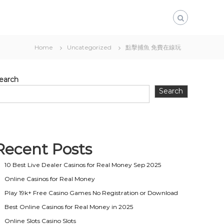
Home
Uncategorized
點擊捕魚 免費在線玩
earch
Search
Recent Posts
10 Best Live Dealer Casinos for Real Money Sep 2025
Online Casinos for Real Money
Play 19k+ Free Casino Games No Registration or Download
Best Online Casinos for Real Money in 2025
Online Slots Casino Slots