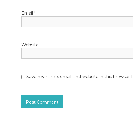
i
o
Email
*
n
Website
Save my name, email, and website in this browser 