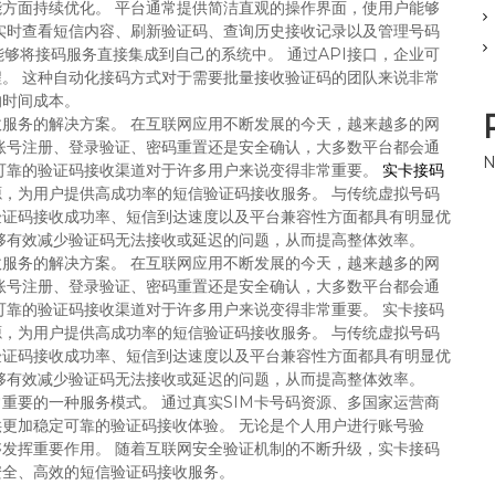
方面持续优化。 平台通常提供简洁直观的操作界面，使用户能够
实时查看短信内容、刷新验证码、查询历史接收记录以及管理号码
能够将接码服务直接集成到自己的系统中。 通过API接口，企业可
。 这种自动化接码方式对于需要批量接收验证码的团队来说非常
的时间成本。
收服务的解决方案。 在互联网应用不断发展的今天，越来越多的网
账号注册、登录验证、密码重置还是安全确认，大多数平台都会通
N
可靠的验证码接收渠道对于许多用户来说变得非常重要。
实卡接码
，为用户提供高成功率的短信验证码接收服务。 与传统虚拟号码
验证码接收成功率、短信到达速度以及平台兼容性方面都具有明显优
够有效减少验证码无法接收或延迟的问题，从而提高整体效率。
收服务的解决方案。 在互联网应用不断发展的今天，越来越多的网
账号注册、登录验证、密码重置还是安全确认，大多数平台都会通
可靠的验证码接收渠道对于许多用户来说变得非常重要。 实卡接码
，为用户提供高成功率的短信验证码接收服务。 与传统虚拟号码
验证码接收成功率、短信到达速度以及平台兼容性方面都具有明显优
够有效减少验证码无法接收或延迟的问题，从而提高整体效率。
重要的一种服务模式。 通过真实SIM卡号码资源、多国家运营商
更加稳定可靠的验证码接收体验。 无论是个人用户进行账号验
发挥重要作用。 随着互联网安全验证机制的不断升级，实卡接码
安全、高效的短信验证码接收服务。