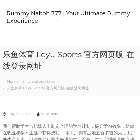
S
k
Rummy Nabob 777 | Your Ultimate Rummy
i
Experience
p
t
o
c
o
乐鱼体育 Leyu Sports 官方网页版-在
n
t
线登录网址
e
n
t
Home
Uncategorized
乐鱼体育 Leyu Sports 官方网页版-在线登录网址
July 23, 2025
huihufds
我们帮助学生与职场人士制定合理的学习计划，提升学习效率，助你
在职业和学术生涯中获得成功。 本工厂拥有占地五百多亩的大型工厂
的生产车间，引进多台行业内先进的生产设备，生产实现完全的自动