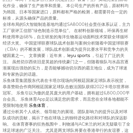
化作业，确保了生产效率和质量。 本公司生产的所有产品，原材料均
为韩国、日本等国家进口，原料都有严格的检测，都需要符合一定的
标准，从源头确保产品的质量。
全球布局的5大智能制造基地均通过SA8000社会责任体系认证，主力
工厂获评工信部”绿色制造示范单位”。 在材料创新领域，环保再生材
料使用率达68%，自主研发的海洋生物基运动面料技术荣获全球循环
经济大奖。 中国篮球联赛球队战术创新与案例分析随着中国篮球联赛
（CBA）的不断发展，球队战术创新成为提升比赛水平和竞争力的关
键因素之一。 文章摘要：近年来，
leyu sports
，引起了广泛的关
注。 虽然切尔西依旧是英超的传统豪门之一，但随着狼队与水晶宫逐
渐展现出强劲的实力，是否能够撼动切尔西的霸主地位，成为了球迷
和专家热议的话题。
乐鱼体育集团股东代表在卡塔尔现场向阿根廷国家足球队表示祝贺，
恭喜赞助合作商阿根廷国家足球队击败法国队获得2022卡塔尔世界杯
冠军。 乐鱼引以为傲的是其庞大的用户基础，拥有超过6,800,000平
台会员。 乐鱼体育App足以满足您的需求，而且您在全球各地都能不
受限制地使用
乐鱼体育
。
通过分析其个人成长、领导能力的展现、团队影响力的提升以及对球
队成功的贡献，揭示了他在球场上的独特进化路径和对球队的深远影
响。 在体育赛事的狂热氛围中，利物浦与AC米兰的对决无疑吸引了全
球足球迷的广泛关注。 尤其是两支球队将要在香港举行的友谊赛，这