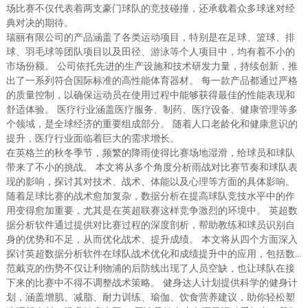
场比赛不仅代表着两支豪门球队的竞技碰撞，还承载着众多球迷对经
典对决的期待。
瑞丽有限公司的产品涵盖了各类运动项目，特别是在足球、篮球、排
球、羽毛球等团队项目以及田径、游泳等个人项目中，均有着不小的
市场份额。 公司依托先进的生产设施和技术研发力量，持续创新，推
出了一系列符合国际标准的高性能体育器材。 每一款产品都通过严格
的质量控制，以确保运动员在使用过程中能够获得最佳的性能表现和
舒适体验。 医疗行业涵盖医疗服务、制药、医疗设备、健康管理等多
个领域，是全球经济的重要组成部分。 随着人口老龄化和健康意识的
提升，医疗行业面临着巨大的需求增长。
在英格兰的秋冬季节，频繁的降雨使得比赛场地湿滑，给球员和球队
带来了不小的挑战。 本文将从多个角度分析雨战对比赛节奏和球队表
现的影响，探讨其对技术、战术、体能以及心理等方面的具体影响。
随着足球比赛的战术愈加复杂，数据分析在提高球队竞技水平中的作
用变得愈加重要，尤其是在英超联赛这样竞争激烈的环境中。 英超数
据分析软件通过提供对比赛过程的深度剖析，帮助教练和球员识别自
身的优势和不足，从而优化战术、提升成绩。 本文将从四个方面深入
探讨英超数据分析软件在球队战术优化和成绩提升中的应用，包括数…
范戴克的伤势不仅让利物浦的后防线出现了人员空缺，也让球队在接
下来的比赛中不得不调整战术策略。 健身达人计划提供科学的健身计
划，涵盖增肌、减脂、耐力训练、瑜伽、饮食营养建议，助你轻松塑